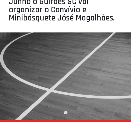
Junho o Guifões SC vai
PROJETOS
organizar o Convívio e
Minibásquete Jósé Magalhães.
LIGA BETCLIC MASCULINA
LIGA BETCLIC FEMININA