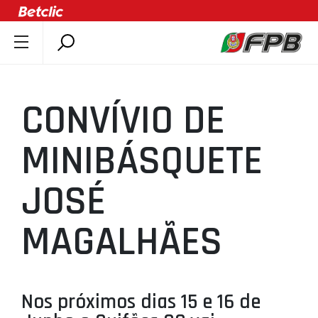
SOBRE A FPB
DOCUMENTOS
CONVÍVIO DE
ÚLTIMAS
COMPETIÇÕES
MINIBÁSQUETE
ASSOCIAÇÕES
JOSÉ
CLUBES
AGENTES
MAGALHÃES
AGENDA
SELEÇÕES
MINIBASQUETE
Nos próximos dias 15 e 16 de
ÁREA TÉCNICA