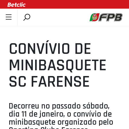
SOBRE A FPB
DOCUMENTOS
CONVÍVIO DE
ÚLTIMAS
COMPETIÇÕES
MINIBASQUETE
ASSOCIAÇÕES
SC FARENSE
CLUBES
AGENTES
AGENDA
Decorreu no passado sábado,
SELEÇÕES
dia 11 de janeiro, o convívio de
MINIBASQUETE
minibasquete organizado pelo
ÁREA TÉCNICA