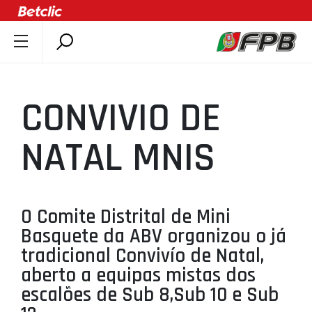
SOBRE A FPB
DOCUMENTOS
CONVIVIO DE
ÚLTIMAS
COMPETIÇÕES
NATAL MNIS
ASSOCIAÇÕES
CLUBES
AGENTES
O Comite Distrital de Mini
Basquete da ABV organizou o já
AGENDA
tradicional Convivío de Natal,
SELEÇÕES
aberto a equipas mistas dos
MINIBASQUETE
escalões de Sub 8,Sub 10 e Sub
ÁREA TÉCNICA