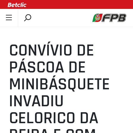
SOBRE A FPB
DOCUMENTOS
CONVÍVIO DE
ÚLTIMAS
COMPETIÇÕES
PÁSCOA DE
ASSOCIAÇÕES
MINIBÁSQUETE
CLUBES
AGENTES
INVADIU
AGENDA
SELEÇÕES
CELORICO DA
MINIBASQUETE
ÁREA TÉCNICA