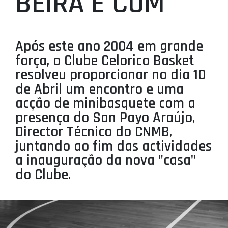
BEIRA E COM
PROJETOS
LIGA BETCLIC MASCULINA
Após este ano 2004 em grande
LIGA BETCLIC FEMININA
força, o Clube Celorico Basket
resolveu proporcionar no dia 10
de Abril um encontro e uma
acção de minibasquete com a
presença do San Payo Araújo,
Director Técnico do CNMB,
juntando ao fim das actividades
a inauguração da nova "casa"
do Clube.