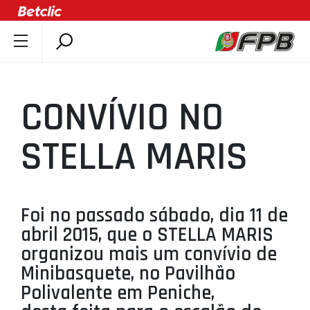
SOBRE A FPB
DOCUMENTOS
CONVÍVIO NO
ÚLTIMAS
COMPETIÇÕES
STELLA MARIS
ASSOCIAÇÕES
CLUBES
AGENTES
Foi no passado sábado, dia 11 de
abril 2015, que o STELLA MARIS
AGENDA
organizou mais um convívio de
SELEÇÕES
Minibasquete, no Pavilhão
MINIBASQUETE
Polivalente em Peniche,
ÁREA TÉCNICA