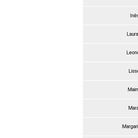
Inê
Laur
Leon
Liss
Maim
Mar
Margar