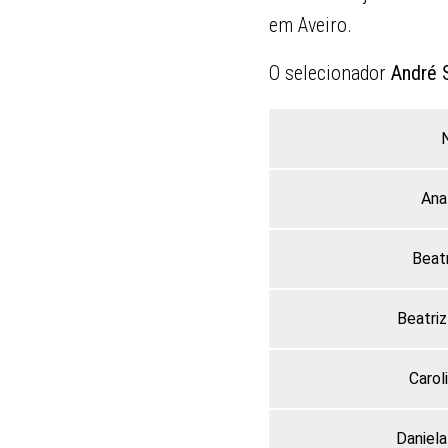
em Aveiro.
O selecionador
André S
Ana
Beatr
Beatri
Carol
Daniel