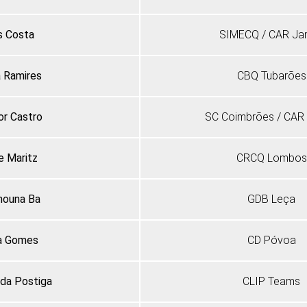
s Costa
SIMECQ / CAR Ja
a Ramires
CBQ Tubarões
or Castro
SC Coimbrões / CAR
e Maritz
CRCQ Lombos
ouna Ba
GDB Leça
a Gomes
CD Póvoa
ida Postiga
CLIP Teams