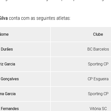
ilva
conta com as seguintes atletas:
Nome
Clube
 Durães
BC Barcelos
iz Garcia
Sporting CP
z Gonçalves
CP Esgueira
ina Garcia
Sporting CP
a Fernandes
Vitória SC