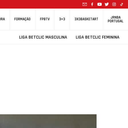
JRNBA
IRA
FORMAÇÃO
FPBTV
3×3
3X3BASKETART
PORTUGAL
LIGA BETCLIC MASCULINA
LIGA BETCLIC FEMININA