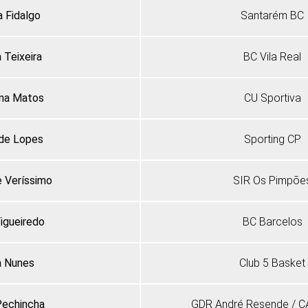
a Fidalgo
Santarém BC
 Teixeira
BC Vila Real
na Matos
CU Sportiva
lde Lopes
Sporting CP
e Veríssimo
SIR Os Pimpõe
Figueiredo
BC Barcelos
a Nunes
Club 5 Basket
Pechincha
GDR André Resende / 