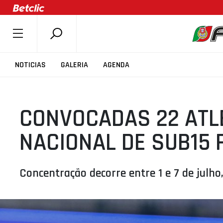
SOBRE A FPB
NOTICIAS
GALERIA
AGENDA
DOCUMENTOS
ÚLTIMAS
CONVOCADAS 22 ATL
COMPETIÇÕES
ASSOCIAÇÕES
NACIONAL DE SUB15 
CLUBES
AGENTES
Concentração decorre entre 1 e 7 de julh
AGENDA
SELEÇÕES
MINIBASQUETE