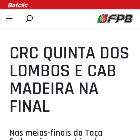
SOBRE A FPB
DOCUMENTOS
CRC QUINTA DOS
ÚLTIMAS
COMPETIÇÕES
LOMBOS E CAB
ASSOCIAÇÕES
MADEIRA NA
CLUBES
AGENTES
FINAL
AGENDA
SELEÇÕES
MINIBASQUETE
Nas meias-finais da Taça
ÁREA TÉCNICA