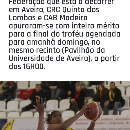
Federação que está a decorrer
PROJETOS
em Aveiro, CRC Quinta dos
Lombos e CAB Madeira
LIGA BETCLIC MASCULINA
apuraram-se com inteiro mérito
LIGA BETCLIC FEMININA
para a final do troféu agendada
para amanhã domingo, no
mesmo recinto (Pavilhão da
Universidade de Aveiro), a partir
das 16H00.