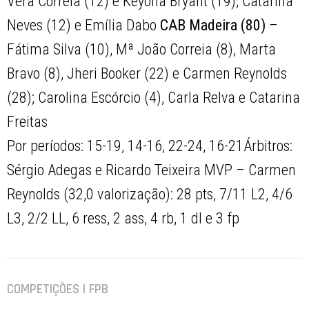
Vera Correia (12) e Keyona Bryant (19); Catarina
Neves (12) e Emília Dabo
CAB Madeira (80)
–
Fátima Silva (10), Mª João Correia (8), Marta
Bravo (8), Jheri Booker (22) e Carmen Reynolds
(28); Carolina Escórcio (4), Carla Relva e Catarina
Freitas
Por períodos: 15-19, 14-16, 22-24, 16-21Árbitros:
Sérgio Adegas e Ricardo Teixeira MVP – Carmen
Reynolds (32,0 valorização): 28 pts, 7/11 L2, 4/6
L3, 2/2 LL, 6 ress, 2 ass, 4 rb, 1 dl e 3 fp
COMPETIÇÕES | FPB