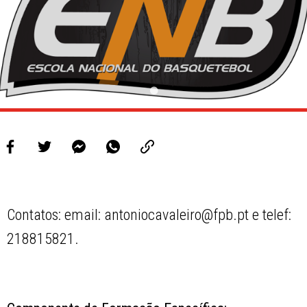
Contatos: email: antoniocavaleiro@fpb.pt e telef:
218815821.