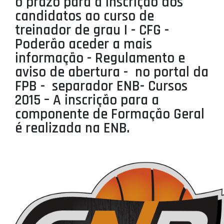
o prazo para a inscrição dos
PROJETOS
candidatos ao curso de
treinador de grau I - CFG -
LIGA BETCLIC MASCULINA
Poderão aceder a mais
LIGA BETCLIC FEMININA
informação - Regulamento e
aviso de abertura - no portal da
FPB - separador ENB- Cursos
2015 – A inscrição para a
componente de Formação Geral
é realizada na ENB.