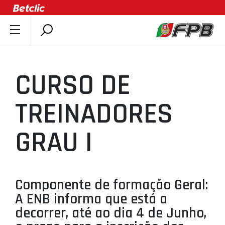
SOBRE A FPB
DOCUMENTOS
CURSO DE
ÚLTIMAS
COMPETIÇÕES
TREINADORES
ASSOCIAÇÕES
GRAU I
CLUBES
AGENTES
AGENDA
Componente de formação Geral:
SELEÇÕES
A ENB informa que está a
MINIBASQUETE
decorrer, até ao dia 4 de Junho,
ÁREA TÉCNICA