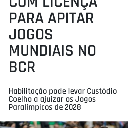
COM LICENÇA
PROJETOS
PARA APITAR
LIGA BETCLIC MASCULINA
JOGOS
LIGA BETCLIC FEMININA
MUNDIAIS NO
BCR
Habilitação pode levar Custódio
Coelho a ajuizar os Jogos
Paralímpicos de 2028