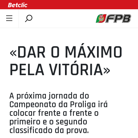
SOBRE A FPB
DOCUMENTOS
«DAR O MÁXIMO
ÚLTIMAS
COMPETIÇÕES
PELA VITÓRIA»
ASSOCIAÇÕES
CLUBES
AGENTES
A próxima jornada do
Campeonato da Proliga irá
AGENDA
colocar frente a frente o
SELEÇÕES
primeiro e o segundo
MINIBASQUETE
classificado da prova.
ÁREA TÉCNICA