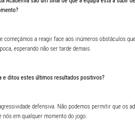
da Academia são um sinal de que a equipa está a subir d
omento?
nte começámos a reagir face aos inúmeros obstáculos qu
época, esperando não ser tarde demais.
e ditou estes últimos resultados positivos?
ressividade defensiva. Não podemos permitir que os ad
e nós em qualquer momento do jogo.