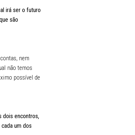
l irá ser o futuro
que são
 contas, nem
ual não temos
áximo possível de
 dois encontros,
m cada um dos