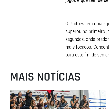
jogos e que têm de ser
O Guifões tem uma equ
superou no primeiro j
segundos, onde predom
mais focados. Concent
para este fim de sema
MAIS NOTÍCIAS