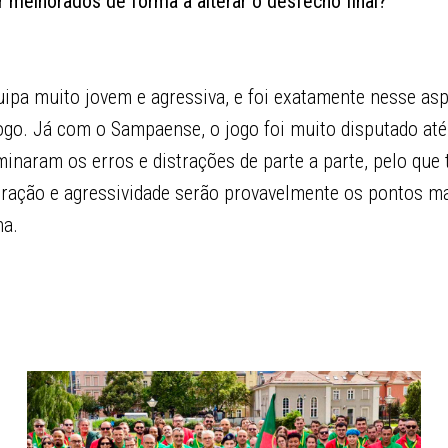
 melhorados de forma a alterar o desfecho final?
ipa muito jovem e agressiva, e foi exatamente nesse as
ogo. Já com o Sampaense, o jogo foi muito disputado até
inaram os erros e distrações de parte a parte, pelo que 
ração e agressividade serão provavelmente os pontos m
na.