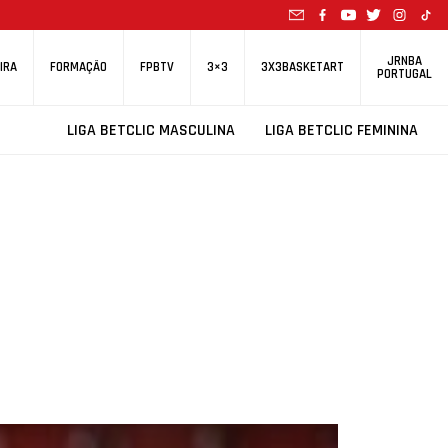
JRNBA
IRA
FORMAÇÃO
FPBTV
3×3
3X3BASKETART
PORTUGAL
LIGA BETCLIC MASCULINA
LIGA BETCLIC FEMININA