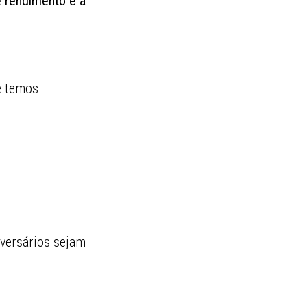
e rendimento e a
e temos
versários sejam