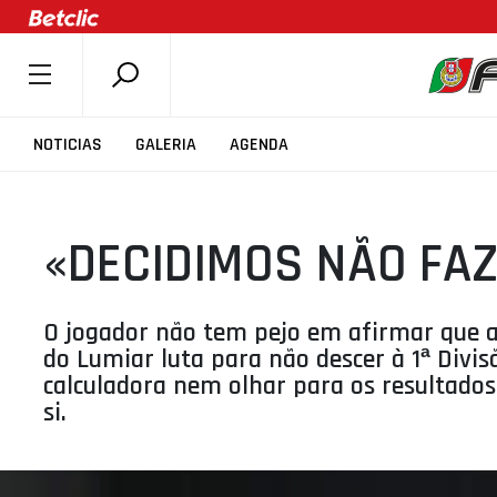
SOBRE A FPB
NOTICIAS
GALERIA
AGENDA
DOCUMENTOS
ÚLTIMAS
«DECIDIMOS NÃO FA
COMPETIÇÕES
ASSOCIAÇÕES
CLUBES
O jogador não tem pejo em afirmar que a
do Lumiar luta para não descer à 1ª Divi
AGENTES
calculadora nem olhar para os resultado
AGENDA
si.
SELEÇÕES
MINIBASQUETE