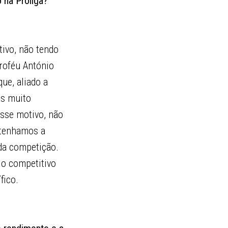
 na Proliga?
ivo, não tendo
roféu António
ue, aliado a
os muito
esse motivo, não
 tenhamos a
da competição.
o competitivo
fico.