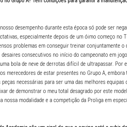
ado no Grupo A? Têm condições para garantir a manutenção
 nosso desempenho durante esta época só pode ser negat
ctativas, especialmente depois de um óimo começo no T
ensos problemas em conseguir treinar conjuntamente o q
 e desaires consecutivos no início do campeonato em jog
ma bola de neve de derrotas difícil de ultrapassar. Por 
os merecedores de estar presentes no Grupo A, embora
 peças necessárias para ser uma das melhores equipas 
ar de demonstrar o meu total desagrado por este model
 a nossa modalidade e a competição da Proliga em especí