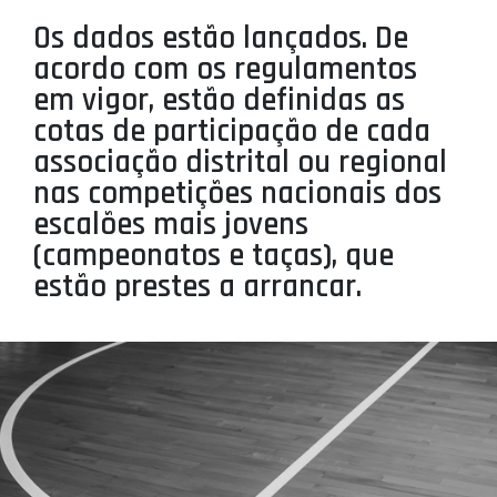
PROJETOS
Os dados estão lançados. De
acordo com os regulamentos
LIGA BETCLIC MASCULINA
em vigor, estão definidas as
LIGA BETCLIC FEMININA
cotas de participação de cada
associação distrital ou regional
nas competições nacionais dos
escalões mais jovens
(campeonatos e taças), que
estão prestes a arrancar.