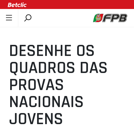
SOBRE A FPB
DOCUMENTOS
DESENHE OS
ÚLTIMAS
COMPETIÇÕES
QUADROS DAS
ASSOCIAÇÕES
PROVAS
CLUBES
AGENTES
NACIONAIS
AGENDA
SELEÇÕES
JOVENS
MINIBASQUETE
ÁREA TÉCNICA