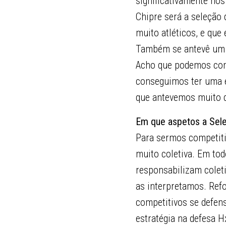
significativamente nos
Chipre será a seleçã
muito atléticos, e qu
Também se antevê um j
Acho que podemos com
conseguimos ter uma e
que antevemos muito d
Em que aspetos a Sele
Para sermos competiti
muito coletiva. Em to
responsabilizam colet
as interpretamos. Ref
competitivos se defen
estratégia na defesa 