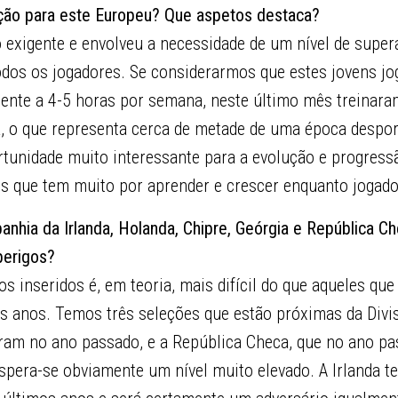
ção para este Europeu? Que aspetos destaca?
o exigente e envolveu a necessidade de um nível de supe
todos os jogadores. Se considerarmos que estes jovens j
ente a 4-5 horas por semana, neste último mês treinaram
 o que representa cerca de metade de uma época desporti
tunidade muito interessante para a evolução e progress
es que tem muito por aprender e crescer enquanto jogado
panhia da Irlanda, Holanda, Chipre, Geórgia e República Ch
perigos?
 inseridos é, em teoria, mais difícil do que aqueles qu
s anos. Temos três seleções que estão próximas da Divi
eram no ano passado, e a República Checa, que no ano pa
spera-se obviamente um nível muito elevado. A Irlanda t