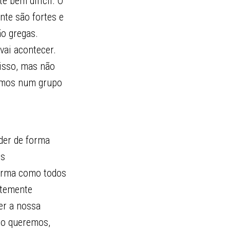
e bem difícil. O
te são fortes e
o gregas.
vai acontecer.
isso, mas não
tamos num grupo
der de forma
os
forma como todos
ntemente
er a nossa
mo queremos,