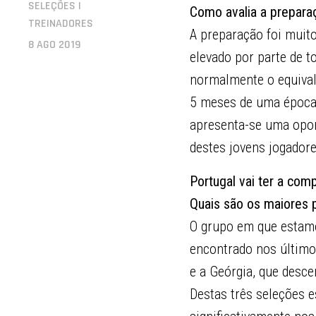
SELEÇÕES |
Como avalia a prepara
TREINADORES
A preparação foi muit
8 AGO 2019
elevado por parte de 
normalmente o equival
5 meses de uma época,
apresenta-se uma opor
destes jovens jogador
Portugal vai ter a com
Quais são os maiores 
O grupo em que estamos
encontrado nos último
e a Geórgia, que desc
Destas três seleções e