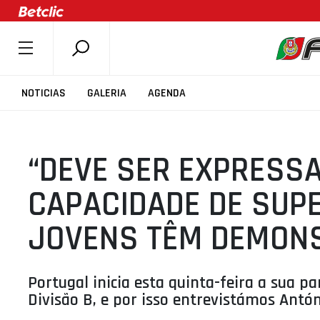
SOBRE A FPB
NOTICIAS
GALERIA
AGENDA
DOCUMENTOS
ÚLTIMAS
“DEVE SER EXPRESS
COMPETIÇÕES
ASSOCIAÇÕES
CAPACIDADE DE SUP
CLUBES
JOVENS TÊM DEMON
AGENTES
AGENDA
Portugal inicia esta quinta-feira a sua p
SELEÇÕES
Divisão B, e por isso entrevistámos Antón
MINIBASQUETE