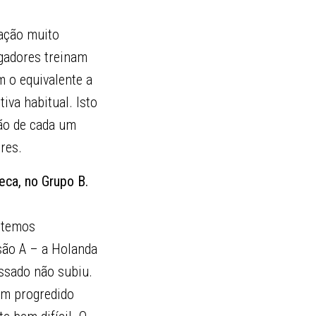
ração muito
ogadores treinam
 o equivalente a
va habitual. Isto
ão de cada um
res.
eca, no Grupo B.
e temos
são A – a Holanda
ssado não subiu.
em progredido