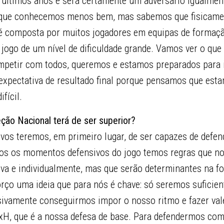
 últimos anos e será certamente um adversário igualment
o que conhecemos menos bem, mas sabemos que fisicamen
e é composta por muitos jogadores em equipas de formaçã
ogo de um nível de dificuldade grande. Vamos ver o que 
petir com todos, queremos e estamos preparados para 
xpectativa de resultado final porque pensamos que es
ifícil.
ção Nacional terá de ser superior?
vos teremos, em primeiro lugar, de ser capazes de defen
dos os momentos defensivos do jogo temos regras que n
iva e individualmente, mas que serão determinantes na 
orço uma ideia que para nós é chave: só seremos suficie
sivamente conseguirmos impor o nosso ritmo e fazer val
HxH, que é a nossa defesa de base. Para defendermos co