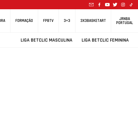
JRNBA
IRA
FORMAÇÃO
FPBTV
3×3
3X3BASKETART
PORTUGAL
LIGA BETCLIC MASCULINA
LIGA BETCLIC FEMININA