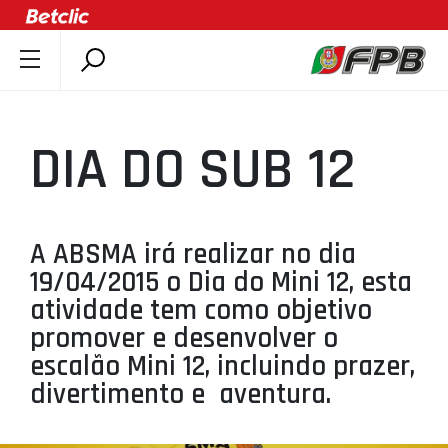
SOBRE A FPB
DOCUMENTOS
DIA DO SUB 12
ÚLTIMAS
COMPETIÇÕES
ASSOCIAÇÕES
A ABSMA irá realizar no dia
CLUBES
19/04/2015 o Dia do Mini 12, esta
AGENTES
atividade tem como objetivo
promover e desenvolver o
AGENDA
escalão Mini 12, incluindo prazer,
SELEÇÕES
divertimento e aventura.
MINIBASQUETE
ÁREA TÉCNICA