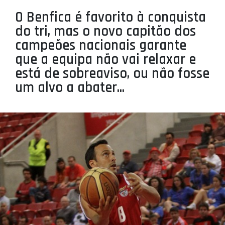
PROJETOS
O Benfica é favorito à conquista
do tri, mas o novo capitão dos
LIGA BETCLIC MASCULINA
campeões nacionais garante
LIGA BETCLIC FEMININA
que a equipa não vai relaxar e
está de sobreaviso, ou não fosse
um alvo a abater...