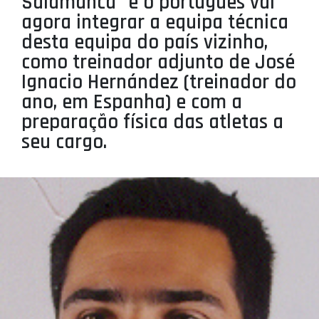
Salamanca" e o português vai
PROJETOS
agora integrar a equipa técnica
desta equipa do país vizinho,
LIGA BETCLIC MASCULINA
como treinador adjunto de José
LIGA BETCLIC FEMININA
Ignacio Hernández (treinador do
ano, em Espanha) e com a
preparação física das atletas a
seu cargo.