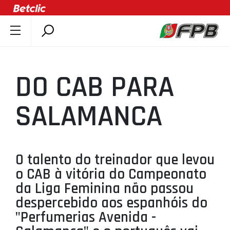
SOBRE A FPB
DOCUMENTOS
DO CAB PARA
ÚLTIMAS
COMPETIÇÕES
SALAMANCA
ASSOCIAÇÕES
CLUBES
AGENTES
O talento do treinador que levou
o CAB à vitória do Campeonato
AGENDA
da Liga Feminina não passou
SELEÇÕES
despercebido aos espanhóis do
MINIBASQUETE
"Perfumerias Avenida -
ÁREA TÉCNICA