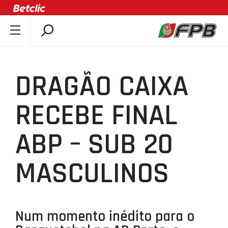
SOBRE A FPB
DOCUMENTOS
DRAGÃO CAIXA
ÚLTIMAS
COMPETIÇÕES
RECEBE FINAL
ASSOCIAÇÕES
ABP – SUB 20
CLUBES
AGENTES
MASCULINOS
AGENDA
SELEÇÕES
MINIBASQUETE
Num momento inédito para o
ÁREA TÉCNICA