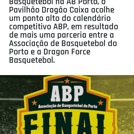
Basquetebol na AB Porto, o
PROJETOS
Pavilhão Dragão Caixa acolhe
um ponto alto do calendário
LIGA BETCLIC MASCULINA
competitivo ABP, em resultado
LIGA BETCLIC FEMININA
de mais uma parceria entre a
Associação de Basquetebol do
Porto e a Dragon Force
Basquetebol.