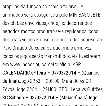
próprias da função ao mais alto nível. A
animação será assegurada pelo MINIBASQUETE
dos clubes envolvidos, onde, no decorrer dos
períodos mortos procurar-se-á replicar os jogos
dos mais velhos.E caso não possa deslocar-se ao
Pav. Dragão Caixa saiba que, mais uma vez,
todos os jogos serão transmitidos, via livestream,
em www.indoor.pt, parceiro oficial ABP.
CALENDÁRIO:
6ª feira – 07/03/2014 – (Quartos-
de-final)
Jogo 2253 – 20H00: Maia BC vs CD
Póvoa;Jogo 2254 – 22H00: GBDL Leca vs Guifões
SC
Sábado – 08/03/2014 – (Meias-finais)
Jogo
2255 – 20H00: SC Vasco Gama x vencedor jogo