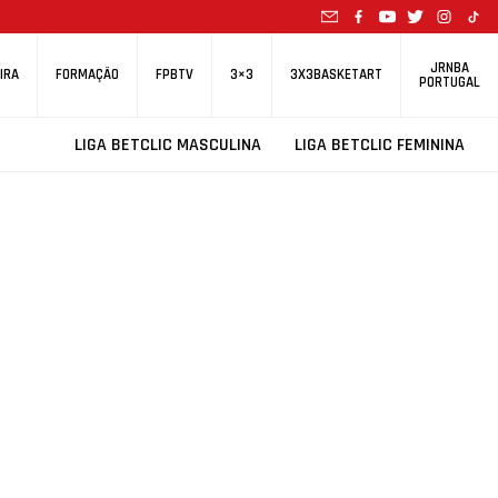
JRNBA
IRA
FORMAÇÃO
FPBTV
3×3
3X3BASKETART
PORTUGAL
LIGA BETCLIC MASCULINA
LIGA BETCLIC FEMININA