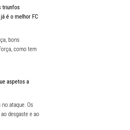
 triunfos
 já é o melhor FC
nça, bons
 força, como tem
que aspetos a
s no ataque. Os
 ao desgaste e ao