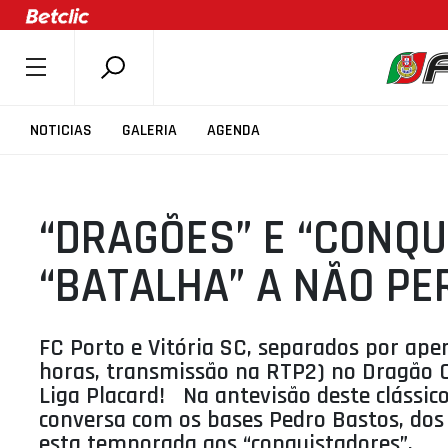
SOBRE A FPB
NOTICIAS
GALERIA
AGENDA
DOCUMENTOS
ÚLTIMAS
“DRAGÕES” E “CONQ
COMPETIÇÕES
ASSOCIAÇÕES
“BATALHA” A NÃO PE
CLUBES
AGENTES
FC Porto e Vitória SC, separados por ap
AGENDA
horas, transmissão na RTP2) no Dragão C
Liga Placard! Na antevisão deste clássic
SELEÇÕES
conversa com os bases Pedro Bastos, dos 
MINIBASQUETE
esta temporada aos “conquistadores”.