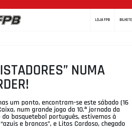
LOJA FPB
BILHETE
UISTADORES” NUMA
RDER!
enas um ponto, encontram-se este sábado (16
aixa, num grande jogo da 10.ª jornada da
o do basquetebol português, estivemos à
“azuis e brancos”, e Litos Cardoso, chegado