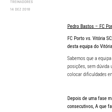
TREINADORES
14 DEZ 2018
Pedro Bastos – FC Po
FC Porto vs. Vitória S
desta equipa do Vitóri
Sabemos que a equipa 
posições, sem dúvida 
colocar dificuldades 
Depois de uma fase mai
consecutivos, A que f