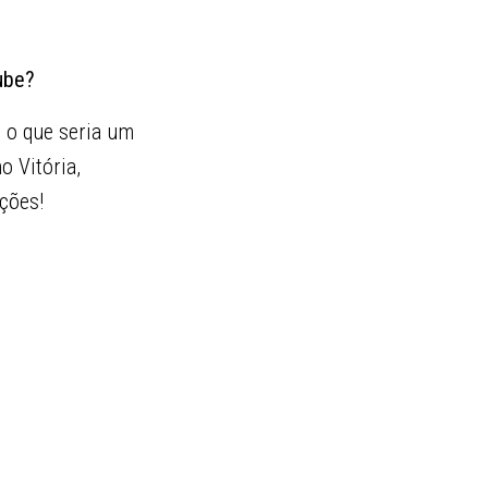
ube?
 o que seria um
 Vitória,
ções!