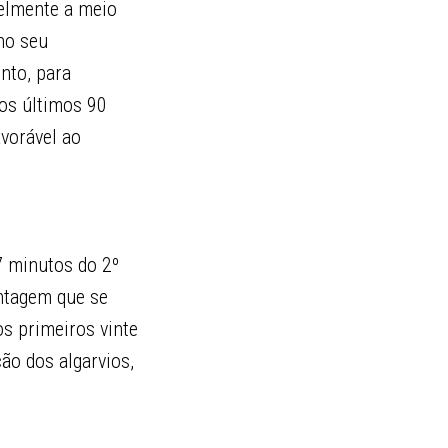
velmente a meio
no seu
nto, para
nos últimos 90
avorável ao
 minutos do 2º
antagem que se
os primeiros vinte
ão dos algarvios,