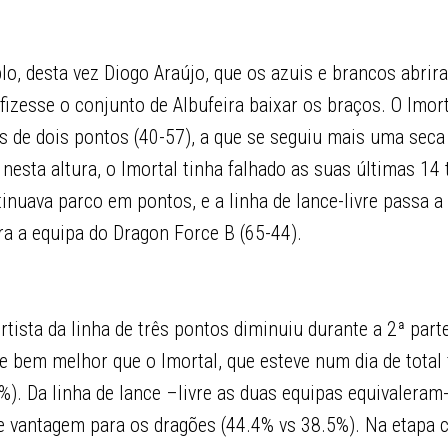
lo, desta vez Diogo Araújo, que os azuis e brancos abrir
fizesse o conjunto de Albufeira baixar os braços. O Imor
s de dois pontos (40-57), a que se seguiu mais uma seca
nesta altura, o Imortal tinha falhado as suas últimas 14 t
inuava parco em pontos, e a linha de lance-livre passa a 
ra a equipa do Dragon Force B (65-44).
ortista da linha de três pontos diminuiu durante a 2ª part
 bem melhor que o Imortal, que esteve num dia de total 
%). Da linha de lance –livre as duas equipas equivaleram-
 vantagem para os dragões (44.4% vs 38.5%). Na etapa 