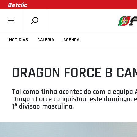
SOBRE A FPB
NOTICIAS
GALERIA
AGENDA
DOCUMENTOS
ÚLTIMAS
DRAGON FORCE B CA
COMPETIÇÕES
ASSOCIAÇÕES
CLUBES
Tal como tinha acontecido com a equipa 
Dragon Force conquistou, este domingo, e
AGENTES
1ª divisão masculina.
AGENDA
SELEÇÕES
MINIBASQUETE