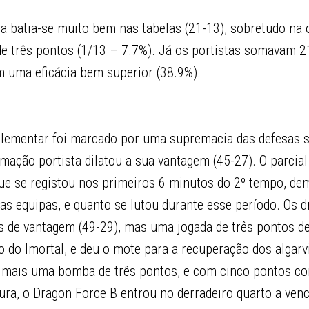
a batia-se muito bem nas tabelas (21-13), sobretudo na 
de três pontos (1/13 – 7.7%). Já os portistas somavam 2
m uma eficácia bem superior (38.9%).
plementar foi marcado por uma supremacia das defesas s
mação portista dilatou a sua vantagem (45-27). O parcial 
que se registou nos primeiros 6 minutos do 2º tempo, d
duas equipas, e quanto se lutou durante esse período. Os
 de vantagem (49-29), mas uma jogada de três pontos d
do Imortal, e deu o mote para a recuperação dos algarvi
mais uma bomba de três pontos, e com cinco pontos co
ura, o Dragon Force B entrou no derradeiro quarto a ven