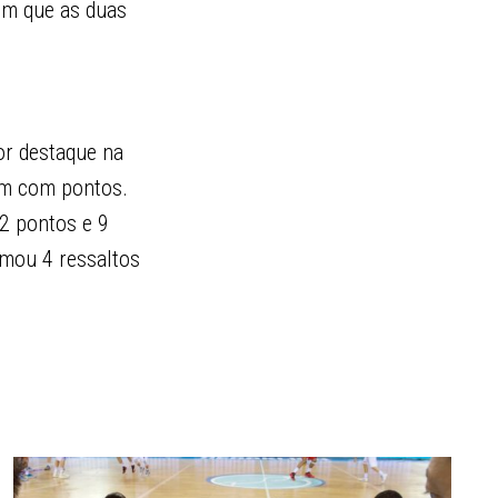
em que as duas
or destaque na
am com pontos.
12 pontos e 9
omou 4 ressaltos