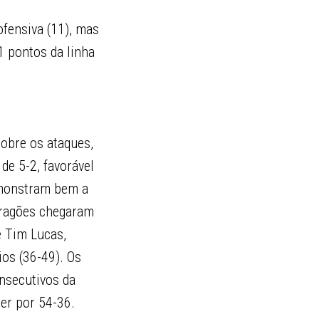
ofensiva (11), mas
1 pontos da linha
obre os ataques,
de 5-2, favorável
emonstram bem a
 dragões chegaram
e Tim Lucas,
os (36-49). Os
nsecutivos da
cer por 54-36.