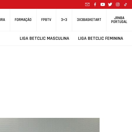
JRNBA
IRA
FORMAÇÃO
FPBTV
3×3
3X3BASKETART
PORTUGAL
LIGA BETCLIC MASCULINA
LIGA BETCLIC FEMININA