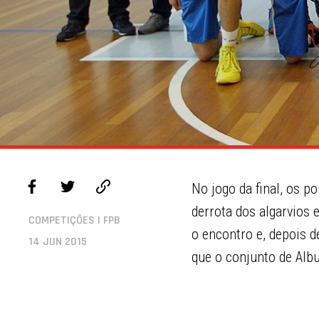
No jogo da final, os p
derrota dos algarvios
COMPETIÇÕES | FPB
o encontro e, depois d
14 JUN 2015
que o conjunto de Albu