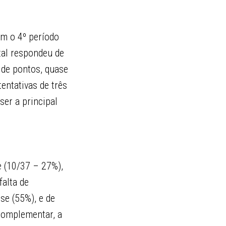
am o 4º período
tal respondeu de
 de pontos, quase
entativas de três
ser a principal
e (10/37 – 27%),
falta de
se (55%), e de
complementar, a