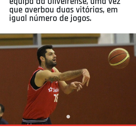
equipa da Oliveirense, uma vez
PROJETOS
que averbou duas vitórias, em
igual número de jogos.
LIGA BETCLIC MASCULINA
LIGA BETCLIC FEMININA