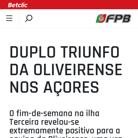
SOBRE A FPB
DOCUMENTOS
DUPLO TRIUNFO
ÚLTIMAS
COMPETIÇÕES
DA OLIVEIRENSE
ASSOCIAÇÕES
NOS AÇORES
CLUBES
AGENTES
AGENDA
O fim-de-semana na ilha
SELEÇÕES
Terceira revelou-se
MINIBASQUETE
extremamente positivo para a
ÁREA TÉCNICA