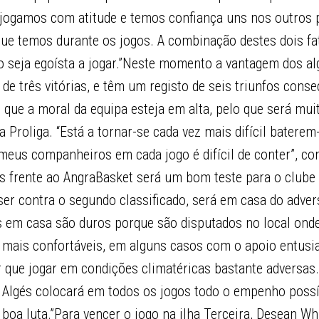
 jogamos com atitude e temos confiança uns nos outros 
ue temos durante os jogos. A combinação destes dois fa
o seja egoísta a jogar.”Neste momento a vantagem dos al
 de três vitórias, e têm um registo de seis triunfos conse
 que a moral da equipa esteja em alta, pelo que será mu
a Proliga. “Está a tornar-se cada vez mais difícil baterem
 meus companheiros em cada jogo é difícil de conter”, c
 frente ao AngraBasket será um bom teste para o clube l
ser contra o segundo classificado, será em casa do adver
 em casa são duros porque são disputados no local ond
 mais confortáveis, em alguns casos com o apoio entusi
 que jogar em condições climatéricas bastante adversas
o Algés colocará em todos os jogos todo o empenho possív
a luta.”Para vencer o jogo na ilha Terceira, Desean Whi