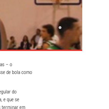
as – o
sse de bola como
egular do
, e que se
s terminar em