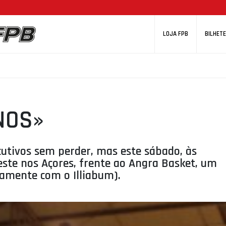
LOJA FPB
BILHETE
-NOS»
secutivos sem perder, mas este sábado, às
este nos Açores, frente ao Angra Basket, um
tamente com o Illiabum).