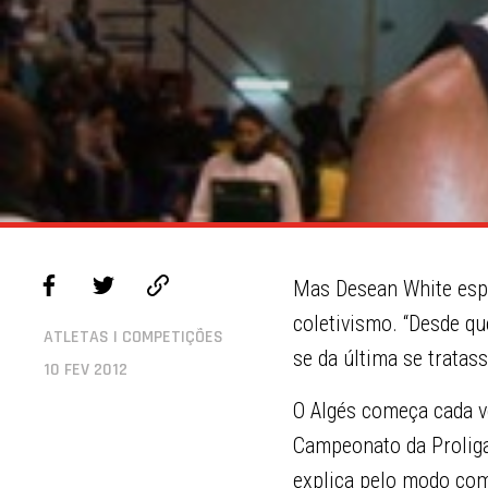
Mas Desean White espe
coletivismo. “Desde q
ATLETAS | COMPETIÇÕES
se da última se tratas
10 FEV 2012
O Algés começa cada ve
Campeonato da Proliga
explica pelo modo co