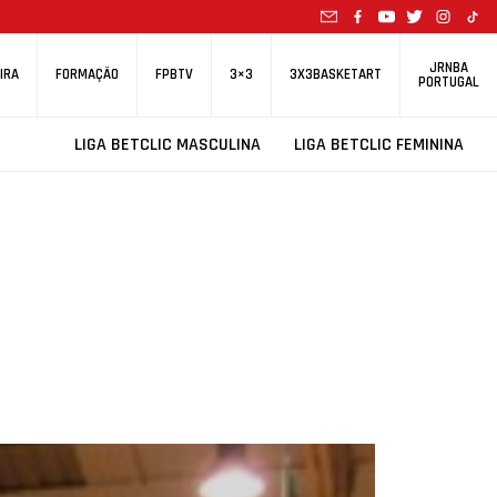
JRNBA
IRA
FORMAÇÃO
FPBTV
3×3
3X3BASKETART
PORTUGAL
LIGA BETCLIC MASCULINA
LIGA BETCLIC FEMININA