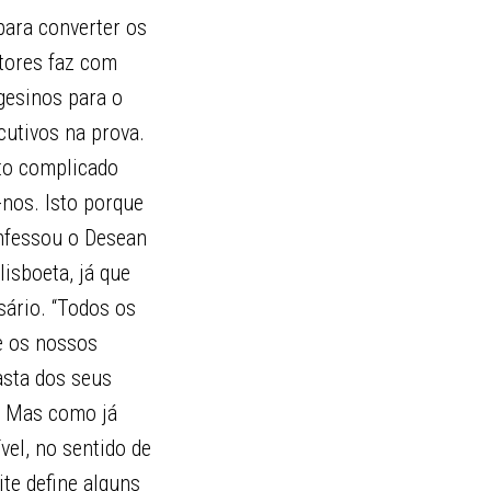
para converter os
tores faz com
gesinos para o
cutivos na prova.
ito complicado
-nos. Isto porque
onfessou o Desean
isboeta, já que
sário. “Todos os
e os nossos
asta dos seus
. Mas como já
el, no sentido de
te define alguns