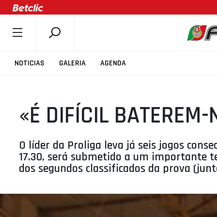
SOBRE A FPB
NOTICIAS
GALERIA
AGENDA
DOCUMENTOS
ÚLTIMAS
«É DIFÍCIL BATEREM
COMPETIÇÕES
ASSOCIAÇÕES
CLUBES
O líder da Proliga leva já seis jogos con
17.30, será submetido a um importante t
AGENTES
dos segundos classificados da prova (jun
AGENDA
SELEÇÕES
MINIBASQUETE