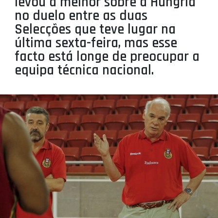
levou a melhor sobre a Hungria
PROJETOS
no duelo entre as duas
Selecções que teve lugar na
LIGA BETCLIC MASCULINA
última sexta-feira, mas esse
LIGA BETCLIC FEMININA
facto está longe de preocupar a
equipa técnica nacional.