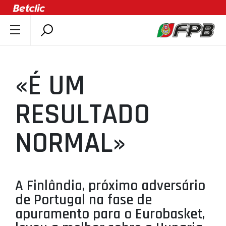
SOBRE A FPB
DOCUMENTOS
«É UM
ÚLTIMAS
COMPETIÇÕES
RESULTADO
ASSOCIAÇÕES
NORMAL»
CLUBES
AGENTES
AGENDA
A Finlândia, próximo adversário
SELEÇÕES
de Portugal na fase de
MINIBASQUETE
apuramento para o Eurobasket,
ÁREA TÉCNICA