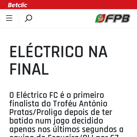
SOBRE A FPB
DOCUMENTOS
ELÉCTRICO NA
ÚLTIMAS
COMPETIÇÕES
FINAL
ASSOCIAÇÕES
CLUBES
AGENTES
O Eléctrico FC é o primeiro
finalista do Troféu António
AGENDA
Pratas/Proliga depois de ter
SELEÇÕES
batido num jogo decidido
MINIBASQUETE
apenas nos últimos segundos a
ÁREA TÉCNICA