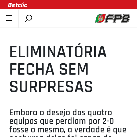
SOBRE A FPB
DOCUMENTOS
ELIMINATÓRIA
ÚLTIMAS
COMPETIÇÕES
FECHA SEM
ASSOCIAÇÕES
SURPRESAS
CLUBES
AGENTES
AGENDA
Embora o desejo das quatro
SELEÇÕES
equipas que perdiam por 2-0
MINIBASQUETE
fosse o mesmo, a verdade é que
ÁREA TÉCNICA