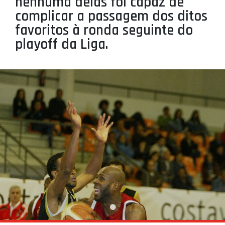
nenhuma delas foi capaz de
PROJETOS
complicar a passagem dos ditos
favoritos à ronda seguinte do
LIGA BETCLIC MASCULINA
playoff da Liga.
LIGA BETCLIC FEMININA