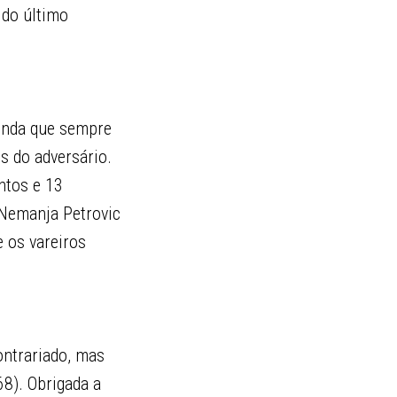
 do último
ainda que sempre
s do adversário.
ntos e 13
 Nemanja Petrovic
e os vareiros
ontrariado, mas
68). Obrigada a