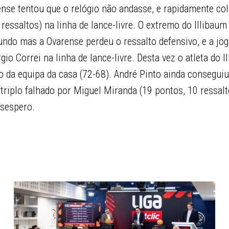
ense tentou que o relógio não andasse, e rapidamente co
 ressaltos) na linha de lance-livre. O extremo do Illibaum
undo mas a Ovarense perdeu o ressalto defensivo, e a jo
io Correi na linha de lance-livre. Desta vez o atleta do I
fo da equipa da casa (72-68). André Pinto ainda consegui
riplo falhado por Miguel Miranda (19 pontos, 10 ressalt
esespero.