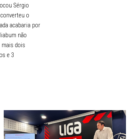
locou Sérgio
 converteu o
gada acabaria por
lliabum não
u mais dois
os e 3