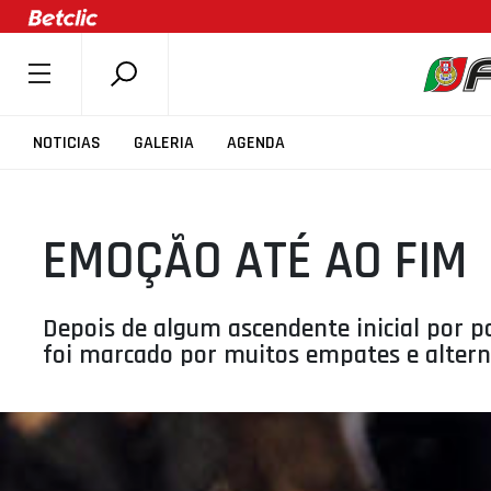
SOBRE A FPB
NOTICIAS
GALERIA
AGENDA
DOCUMENTOS
ÚLTIMAS
EMOÇÃO ATÉ AO FIM
COMPETIÇÕES
ASSOCIAÇÕES
CLUBES
Depois de algum ascendente inicial por p
foi marcado por muitos empates e altern
AGENTES
AGENDA
SELEÇÕES
MINIBASQUETE