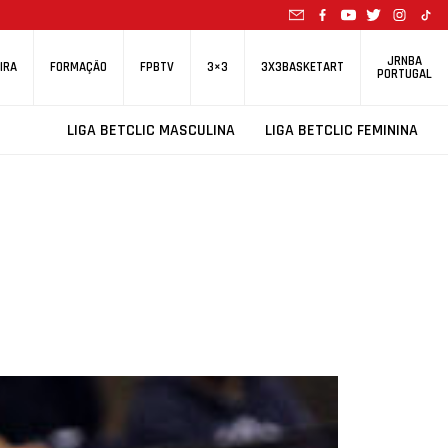
JRNBA
IRA
FORMAÇÃO
FPBTV
3×3
3X3BASKETART
PORTUGAL
LIGA BETCLIC MASCULINA
LIGA BETCLIC FEMININA