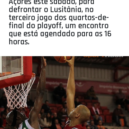
Açores este sábado, para
PROJETOS
defrontar o Lusitânia, no
terceiro jogo dos quartos-de-
LIGA BETCLIC MASCULINA
final do playoff, um encontro
LIGA BETCLIC FEMININA
que está agendado para as 16
horas.