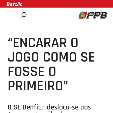
SOBRE A FPB
DOCUMENTOS
“ENCARAR O
ÚLTIMAS
COMPETIÇÕES
JOGO COMO SE
ASSOCIAÇÕES
FOSSE O
CLUBES
AGENTES
PRIMEIRO”
AGENDA
SELEÇÕES
MINIBASQUETE
O SL Benfica desloca-se aos
ÁREA TÉCNICA