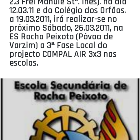
2,3 Frei Manule Stª. Inês), no dia
PROJETOS
12.03.11 e do Colégio dos Orfãos,
a 19.03.2011, irá realizar-se no
LIGA BETCLIC MASCULINA
próximo Sábado, 26.03.2011, na
LIGA BETCLIC FEMININA
ES Rocha Peixoto (Póvoa de
Varzim) a 3ª Fase Local do
projecto COMPAL AIR 3x3 nas
escolas.