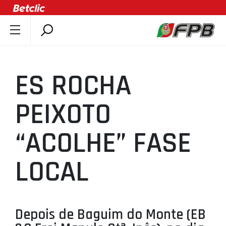
SOBRE A FPB
DOCUMENTOS
ES ROCHA
ÚLTIMAS
COMPETIÇÕES
PEIXOTO
ASSOCIAÇÕES
“ACOLHE” FASE
CLUBES
AGENTES
LOCAL
AGENDA
SELEÇÕES
MINIBASQUETE
Depois de Baguim do Monte (EB
ÁREA TÉCNICA