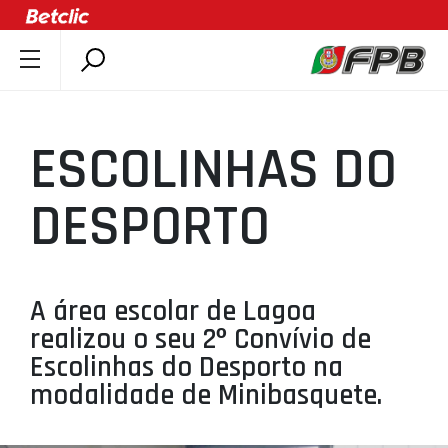
SOBRE A FPB
DOCUMENTOS
ESCOLINHAS DO
ÚLTIMAS
COMPETIÇÕES
DESPORTO
ASSOCIAÇÕES
CLUBES
AGENTES
A área escolar de Lagoa
realizou o seu 2º Convívio de
AGENDA
Escolinhas do Desporto na
SELEÇÕES
modalidade de Minibasquete.
MINIBASQUETE
ÁREA TÉCNICA