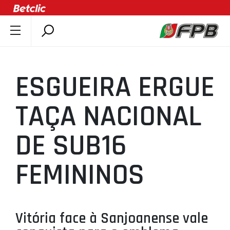
SOBRE A FPB
DOCUMENTOS
ESGUEIRA ERGUE
ÚLTIMAS
COMPETIÇÕES
TAÇA NACIONAL
ASSOCIAÇÕES
DE SUB16
CLUBES
AGENTES
FEMININOS
AGENDA
SELEÇÕES
MINIBASQUETE
Vitória face à Sanjoanense vale
ÁREA TÉCNICA