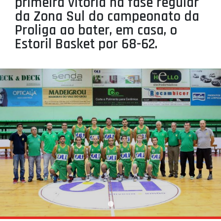
primeira vitória na fase regular
PROJETOS
da Zona Sul do campeonato da
Proliga ao bater, em casa, o
LIGA BETCLIC MASCULINA
Estoril Basket por 68-62.
LIGA BETCLIC FEMININA