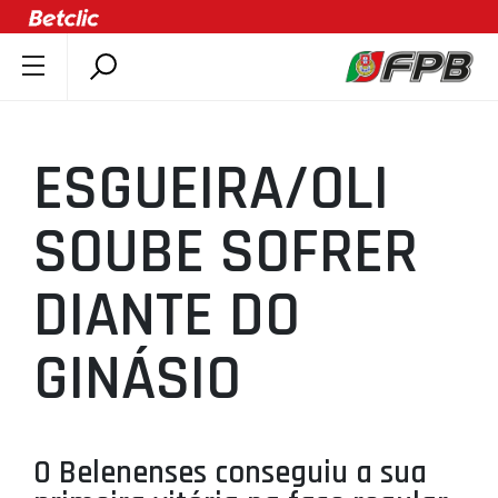
SOBRE A FPB
DOCUMENTOS
ESGUEIRA/OLI
ÚLTIMAS
COMPETIÇÕES
SOUBE SOFRER
ASSOCIAÇÕES
DIANTE DO
CLUBES
AGENTES
GINÁSIO
AGENDA
SELEÇÕES
MINIBASQUETE
O Belenenses conseguiu a sua
ÁREA TÉCNICA