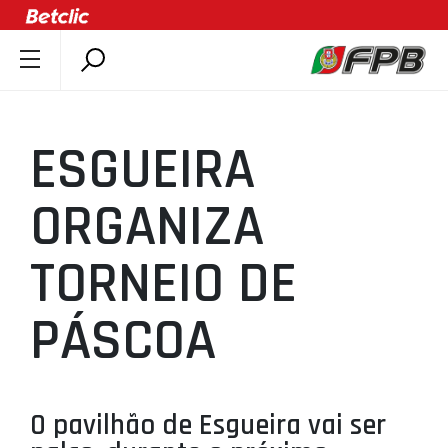
SOBRE A FPB
DOCUMENTOS
ESGUEIRA
ÚLTIMAS
COMPETIÇÕES
ORGANIZA
ASSOCIAÇÕES
TORNEIO DE
CLUBES
AGENTES
PÁSCOA
AGENDA
SELEÇÕES
MINIBASQUETE
O pavilhão de Esgueira vai ser
ÁREA TÉCNICA