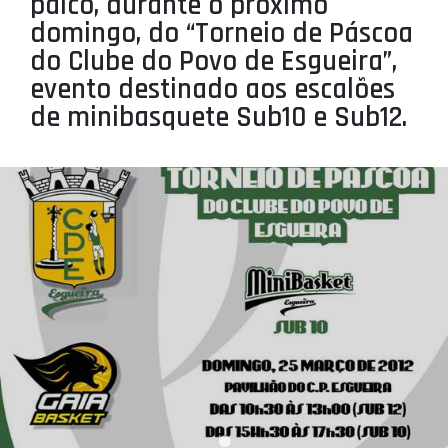
palco, durante o próximo
PROJETOS
domingo, do “Torneio de Páscoa
do Clube do Povo de Esgueira”,
LIGA BETCLIC MASCULINA
evento destinado aos escalões
LIGA BETCLIC FEMININA
de minibasquete Sub10 e Sub12.