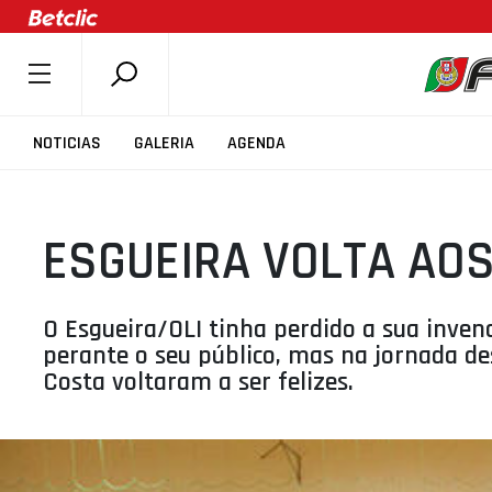
SOBRE A FPB
NOTICIAS
GALERIA
AGENDA
DOCUMENTOS
ÚLTIMAS
ESGUEIRA VOLTA AOS
COMPETIÇÕES
ASSOCIAÇÕES
CLUBES
O Esgueira/OLI tinha perdido a sua invenc
perante o seu público, mas na jornada 
AGENTES
Costa voltaram a ser felizes.
AGENDA
SELEÇÕES
MINIBASQUETE