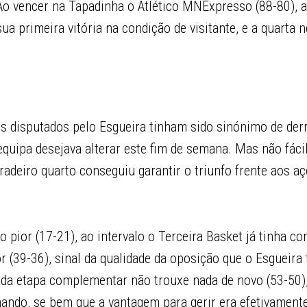
 Ao vencer na Tapadinha o Atlético MNExpresso (88-80), 
a primeira vitória na condição de visitante, e a quarta n
os disputados pelo Esgueira tinham sido sinónimo de derr
quipa desejava alterar este fim de semana. Mas não fácil
rradeiro quarto conseguiu garantir o triunfo frente aos a
 pior (17-21), ao intervalo o Terceira Basket já tinha co
r (39-36), sinal da qualidade da oposição que o Esgueira 
da etapa complementar não trouxe nada de novo (53-50)
ndo, se bem que a vantagem para gerir era efetivamente