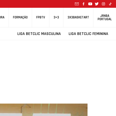
JRNBA
IRA
FORMAÇÃO
FPBTV
3×3
3X3BASKETART
PORTUGAL
LIGA BETCLIC MASCULINA
LIGA BETCLIC FEMININA