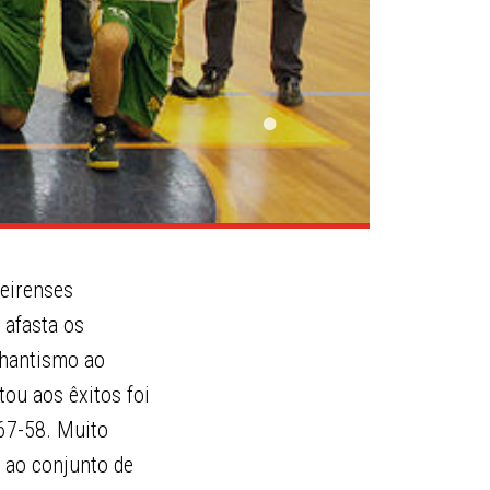
ueirenses
 afasta os
ilhantismo ao
ou aos êxitos foi
 67-58. Muito
r ao conjunto de