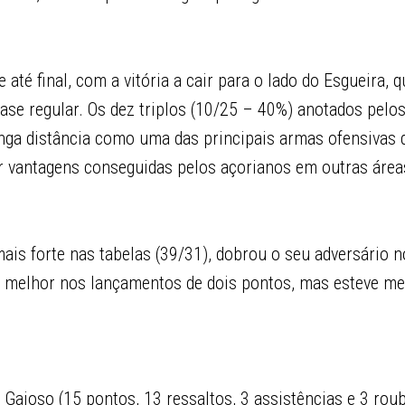
e até final, com a vitória a cair para o lado do Esgueira
 fase regular. Os dez triplos (10/25 – 40%) anotados pelos
nga distância como uma das principais armas ofensivas d
r vantagens conseguidas pelos açorianos em outras área
mais forte nas tabelas (39/31), dobrou o seu adversário n
ve melhor nos lançamentos de dois pontos, mas esteve me
Gaioso (15 pontos, 13 ressaltos, 3 assistências e 3 roub