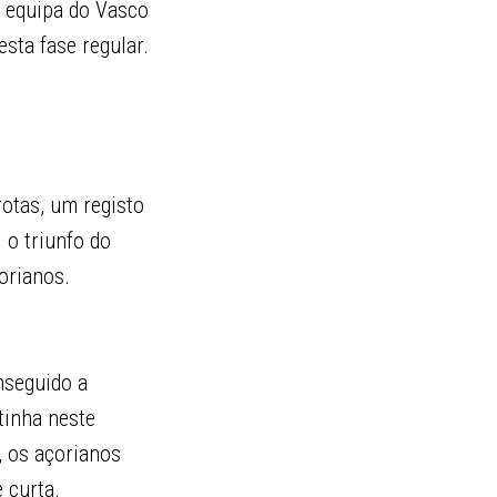
a equipa do Vasco
esta fase regular.
otas, um registo
 o triunfo do
çorianos.
nseguido a
tinha neste
, os açorianos
 curta.