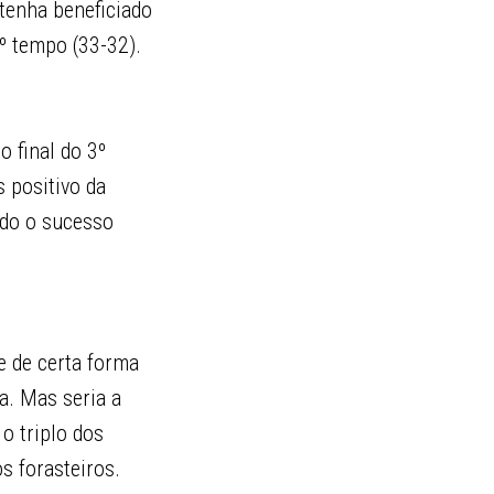
tenha beneficiado
º tempo (33-32).
o final do 3º
 positivo da
odo o sucesso
e de certa forma
a. Mas seria a
o triplo dos
os forasteiros.