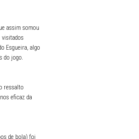
, que assim somou
 visitados
o Esgueira, algo
s do jogo.
o ressalto
nos eficaz da
os de bola) foi