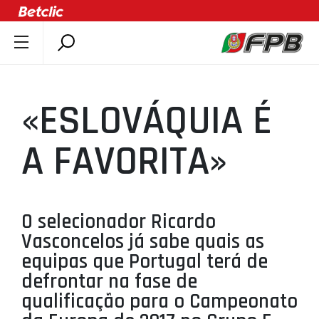
SOBRE A FPB
DOCUMENTOS
«ESLOVÁQUIA É
ÚLTIMAS
COMPETIÇÕES
A FAVORITA»
ASSOCIAÇÕES
CLUBES
AGENTES
O selecionador Ricardo
Vasconcelos já sabe quais as
AGENDA
equipas que Portugal terá de
SELEÇÕES
defrontar na fase de
MINIBASQUETE
qualificação para o Campeonato
ÁREA TÉCNICA