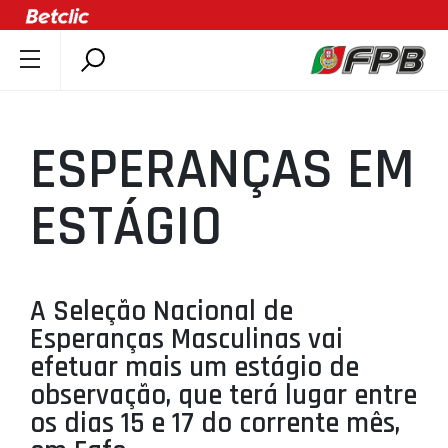
SOBRE A FPB
DOCUMENTOS
ESPERANÇAS EM
ÚLTIMAS
COMPETIÇÕES
ESTÁGIO
ASSOCIAÇÕES
CLUBES
AGENTES
A Seleção Nacional de
Esperanças Masculinas vai
AGENDA
efetuar mais um estágio de
SELEÇÕES
observação, que terá lugar entre
MINIBASQUETE
os dias 15 e 17 do corrente mês,
ÁREA TÉCNICA