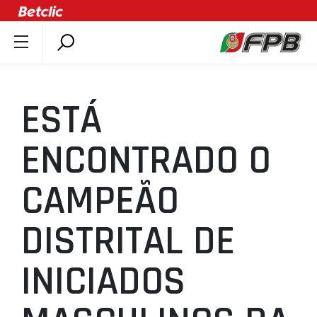
SOBRE A FPB
DOCUMENTOS
ESTÁ
ÚLTIMAS
COMPETIÇÕES
ENCONTRADO O
ASSOCIAÇÕES
CAMPEÃO
CLUBES
AGENTES
DISTRITAL DE
AGENDA
SELEÇÕES
INICIADOS
MINIBASQUETE
ÁREA TÉCNICA