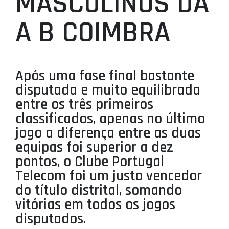
MASCULINOS DA
PROJETOS
A B COIMBRA
LIGA BETCLIC MASCULINA
LIGA BETCLIC FEMININA
Após uma fase final bastante
disputada e muito equilibrada
entre os três primeiros
classificados, apenas no último
jogo a diferença entre as duas
equipas foi superior a dez
pontos, o Clube Portugal
Telecom foi um justo vencedor
do título distrital, somando
vitórias em todos os jogos
disputados.