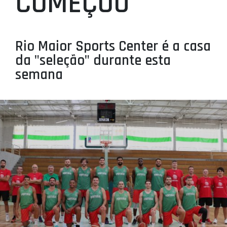
COMEÇOU
PROJETOS
LIGA BETCLIC MASCULINA
Rio Maior Sports Center é a casa
LIGA BETCLIC FEMININA
da "seleção" durante esta
semana