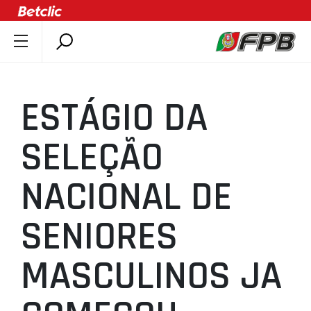
SOBRE A FPB
DOCUMENTOS
ESTÁGIO DA
ÚLTIMAS
COMPETIÇÕES
SELEÇÃO
ASSOCIAÇÕES
NACIONAL DE
CLUBES
AGENTES
SENIORES
AGENDA
SELEÇÕES
MASCULINOS JA
MINIBASQUETE
ÁREA TÉCNICA