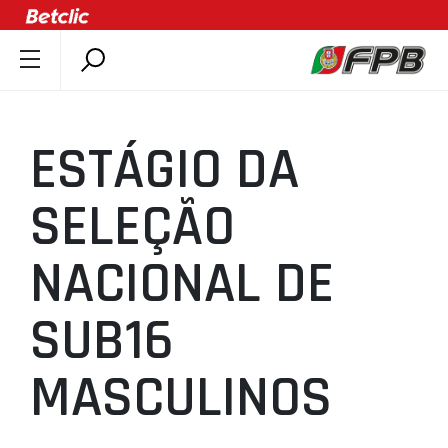
SOBRE A FPB
DOCUMENTOS
ESTÁGIO DA
ÚLTIMAS
COMPETIÇÕES
SELEÇÃO
ASSOCIAÇÕES
NACIONAL DE
CLUBES
AGENTES
SUB16
AGENDA
SELEÇÕES
MASCULINOS
MINIBASQUETE
ÁREA TÉCNICA