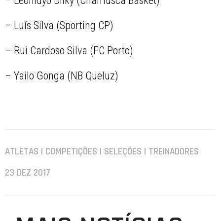
– Leonidyo Diiky (Chamusca Basket)
– Luís Silva (Sporting CP)
– Rui Cardoso Silva (FC Porto)
– Yailo Gonga (NB Queluz)
ATLETAS | COMPETIÇÕES | SELEÇÕES | TREINADORES
23 DEZ 2017