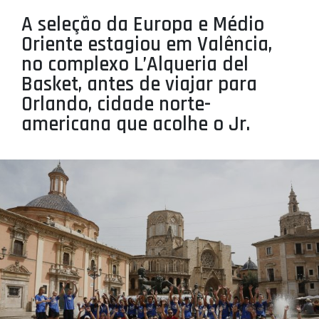
PROJETOS
A seleção da Europa e Médio
Oriente estagiou em Valência,
LIGA BETCLIC MASCULINA
no complexo L’Alqueria del
LIGA BETCLIC FEMININA
Basket, antes de viajar para
Orlando, cidade norte-
americana que acolhe o Jr.