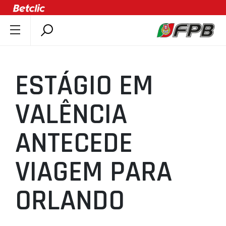
SOBRE A FPB
DOCUMENTOS
ESTÁGIO EM
ÚLTIMAS
COMPETIÇÕES
VALÊNCIA
ASSOCIAÇÕES
ANTECEDE
CLUBES
AGENTES
VIAGEM PARA
AGENDA
SELEÇÕES
ORLANDO
MINIBASQUETE
ÁREA TÉCNICA