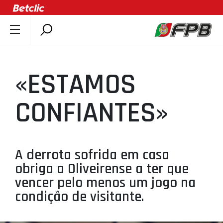
SOBRE A FPB
DOCUMENTOS
«ESTAMOS
ÚLTIMAS
COMPETIÇÕES
CONFIANTES»
ASSOCIAÇÕES
CLUBES
AGENTES
A derrota sofrida em casa
obriga a Oliveirense a ter que
AGENDA
vencer pelo menos um jogo na
SELEÇÕES
condição de visitante.
MINIBASQUETE
ÁREA TÉCNICA