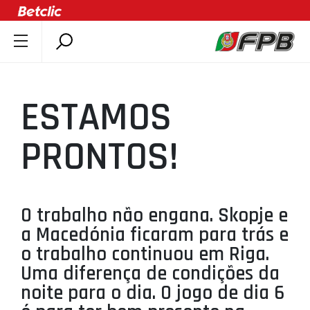
SOBRE A FPB
DOCUMENTOS
ESTAMOS
ÚLTIMAS
COMPETIÇÕES
PRONTOS!
ASSOCIAÇÕES
CLUBES
AGENTES
O trabalho não engana. Skopje e
a Macedónia ficaram para trás e
AGENDA
o trabalho continuou em Riga.
SELEÇÕES
Uma diferença de condições da
MINIBASQUETE
noite para o dia. O jogo de dia 6
ÁREA TÉCNICA