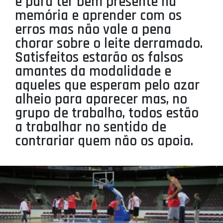
é para ter bem presente na
PROJETOS
memória e aprender com os
erros mas não vale a pena
LIGA BETCLIC MASCULINA
chorar sobre o leite derramado.
LIGA BETCLIC FEMININA
Satisfeitos estarão os falsos
amantes da modalidade e
aqueles que esperam pelo azar
alheio para aparecer mas, no
grupo de trabalho, todos estão
a trabalhar no sentido de
contrariar quem não os apoia.