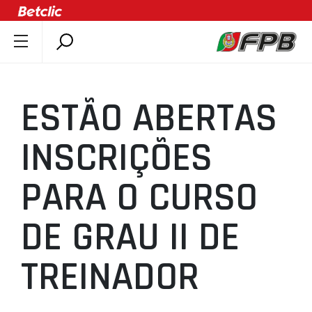
SOBRE A FPB
DOCUMENTOS
ESTÃO ABERTAS
ÚLTIMAS
COMPETIÇÕES
INSCRIÇÕES
ASSOCIAÇÕES
PARA O CURSO
CLUBES
AGENTES
DE GRAU II DE
AGENDA
SELEÇÕES
TREINADOR
MINIBASQUETE
ÁREA TÉCNICA