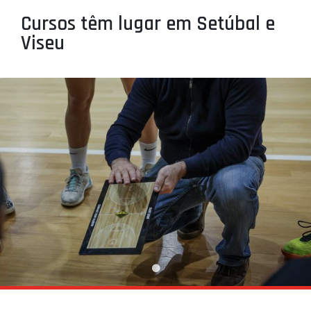
PROJETOS
Cursos têm lugar em Setúbal e
Viseu
LIGA BETCLIC MASCULINA
LIGA BETCLIC FEMININA