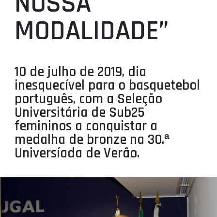
NOSSA
PROJETOS
MODALIDADE”
LIGA BETCLIC MASCULINA
LIGA BETCLIC FEMININA
10 de julho de 2019, dia
inesquecível para o basquetebol
português, com a Seleção
Universitária de Sub25
femininos a conquistar a
medalha de bronze na 30.ª
Universíada de Verão.