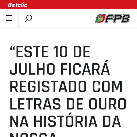
SOBRE A FPB
DOCUMENTOS
“ESTE 10 DE
ÚLTIMAS
COMPETIÇÕES
JULHO FICARÁ
ASSOCIAÇÕES
REGISTADO COM
CLUBES
AGENTES
LETRAS DE OURO
AGENDA
SELEÇÕES
NA HISTÓRIA DA
MINIBASQUETE
ÁREA TÉCNICA