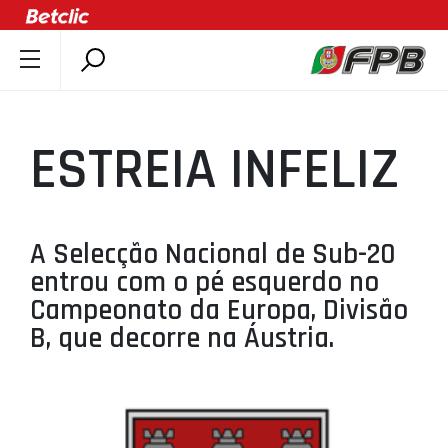
SOBRE A FPB
DOCUMENTOS
ESTREIA INFELIZ
ÚLTIMAS
COMPETIÇÕES
ASSOCIAÇÕES
A Selecção Nacional de Sub-20
CLUBES
entrou com o pé esquerdo no
AGENTES
Campeonato da Europa, Divisão
B, que decorre na Áustria.
AGENDA
SELEÇÕES
MINIBASQUETE
ÁREA TÉCNICA