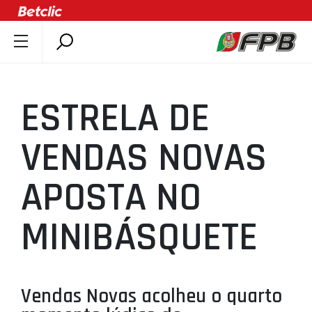
SOBRE A FPB
DOCUMENTOS
ESTRELA DE
ÚLTIMAS
COMPETIÇÕES
VENDAS NOVAS
ASSOCIAÇÕES
APOSTA NO
CLUBES
AGENTES
MINIBÁSQUETE
AGENDA
SELEÇÕES
MINIBASQUETE
Vendas Novas acolheu o quarto
ÁREA TÉCNICA