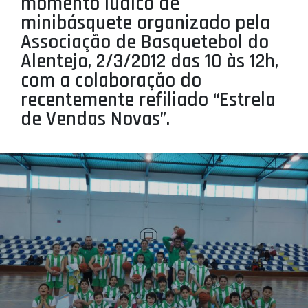
momento lúdico de
PROJETOS
minibásquete organizado pela
Associação de Basquetebol do
LIGA BETCLIC MASCULINA
Alentejo, 2/3/2012 das 10 às 12h,
LIGA BETCLIC FEMININA
com a colaboração do
recentemente refiliado “Estrela
de Vendas Novas”.