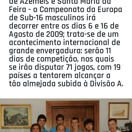
de Azeméis e Santa Maria da
PROJETOS
Feira - o Campeonato da Europa
de Sub-16 masculinos irá
LIGA BETCLIC MASCULINA
decorrer entre os dias 6 e 16 de
LIGA BETCLIC FEMININA
Agosto de 2009; trata-se de um
acontecimento internacional de
grande envergadura: serão 11
dias de competição, nos quais
se irão disputar 71 jogos, com 19
países a tentarem alcançar a
tão almejada subida à Divisão A.