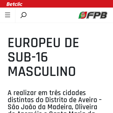
SOBRE A FPB
DOCUMENTOS
EUROPEU DE
ÚLTIMAS
COMPETIÇÕES
SUB-16
ASSOCIAÇÕES
MASCULINO
CLUBES
AGENTES
AGENDA
A realizar em três cidades
SELEÇÕES
distintas do Distrito de Aveiro –
MINIBASQUETE
São João da Madeira, Oliveira
ÁREA TÉCNICA