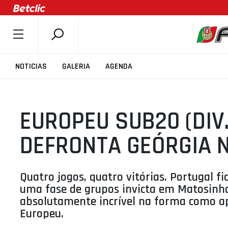
SOBRE A FPB
NOTICIAS
GALERIA
AGENDA
DOCUMENTOS
ÚLTIMAS
EUROPEU SUB20 (DIV.
COMPETIÇÕES
ASSOCIAÇÕES
DEFRONTA GEÓRGIA 
CLUBES
AGENTES
Quatro jogos, quatro vitórias. Portugal fi
AGENDA
uma fase de grupos invicta em Matosinho
absolutamente incrível na forma como apo
SELEÇÕES
Europeu.
MINIBASQUETE