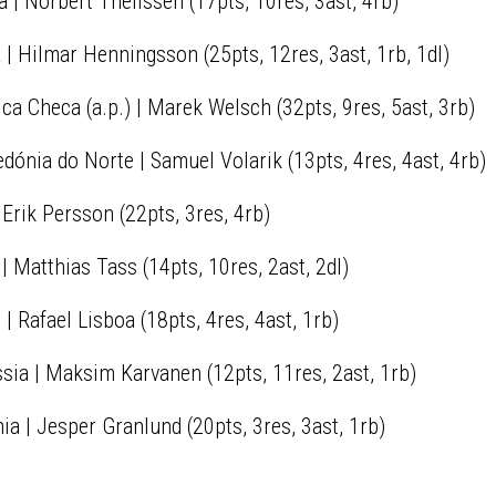
| Norbert Thelissen (17pts, 10res, 3ast, 4rb)
 | Hilmar Henningsson (25pts, 12res, 3ast, 1rb, 1dl)
ca Checa (a.p.) | Marek Welsch (32pts, 9res, 5ast, 3rb)
ónia do Norte | Samuel Volarik (13pts, 4res, 4ast, 4rb)
Erik Persson (22pts, 3res, 4rb)
| Matthias Tass (14pts, 10res, 2ast, 2dl)
| Rafael Lisboa (18pts, 4res, 4ast, 1rb)
sia | Maksim Karvanen (12pts, 11res, 2ast, 1rb)
a | Jesper Granlund (20pts, 3res, 3ast, 1rb)