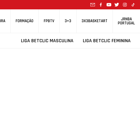
JRNBA
IRA
FORMAÇÃO
FPBTV
3×3
3X3BASKETART
PORTUGAL
LIGA BETCLIC MASCULINA
LIGA BETCLIC FEMININA