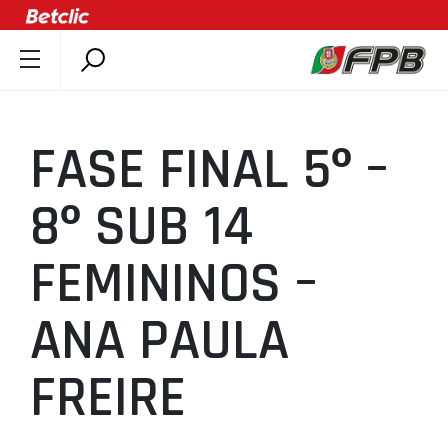
SOBRE A FPB
DOCUMENTOS
FASE FINAL 5º –
ÚLTIMAS
COMPETIÇÕES
8º SUB 14
ASSOCIAÇÕES
FEMININOS –
CLUBES
AGENTES
ANA PAULA
AGENDA
SELEÇÕES
FREIRE
MINIBASQUETE
ÁREA TÉCNICA