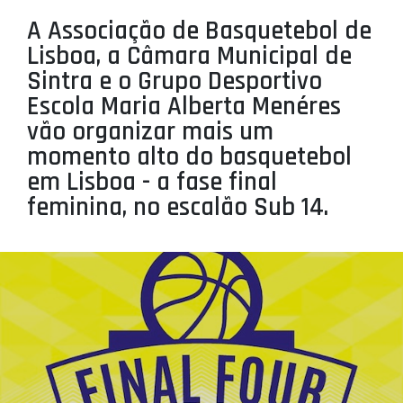
PROJETOS
A Associação de Basquetebol de
Lisboa, a Câmara Municipal de
LIGA BETCLIC MASCULINA
Sintra e o Grupo Desportivo
LIGA BETCLIC FEMININA
Escola Maria Alberta Menéres
vão organizar mais um
momento alto do basquetebol
em Lisboa - a fase final
feminina, no escalão Sub 14.