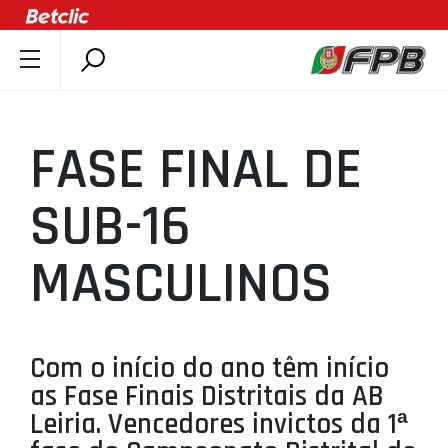
SOBRE A FPB
DOCUMENTOS
FASE FINAL DE
ÚLTIMAS
COMPETIÇÕES
SUB-16
ASSOCIAÇÕES
MASCULINOS
CLUBES
AGENTES
AGENDA
Com o início do ano têm início
SELEÇÕES
as Fase Finais Distritais da AB
MINIBASQUETE
Leiria. Vencedores invictos da 1ª
ÁREA TÉCNICA