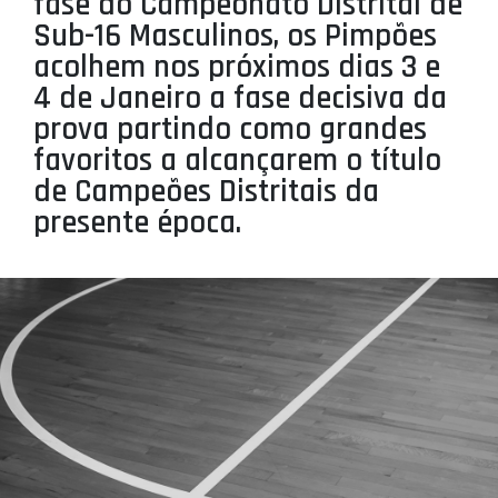
fase do Campeonato Distrital de
PROJETOS
Sub-16 Masculinos, os Pimpões
acolhem nos próximos dias 3 e
LIGA BETCLIC MASCULINA
4 de Janeiro a fase decisiva da
LIGA BETCLIC FEMININA
prova partindo como grandes
favoritos a alcançarem o título
de Campeões Distritais da
presente época.