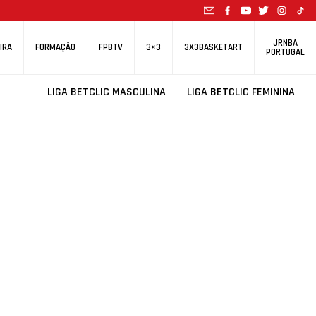
JRNBA
IRA
FORMAÇÃO
FPBTV
3×3
3X3BASKETART
PORTUGAL
LIGA BETCLIC MASCULINA
LIGA BETCLIC FEMININA