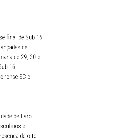
se final de Sub 16
lcançadas de
emana de 29, 30 e
 Sub 16
monense SC e
idade de Faro
sculinos e
resença de oito