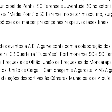
unicipal da Penha. SC Farense e Juventude BC no setor f
nse/ "Media Point" e SC Farense, no setor masculino, su
teses de marcar presença nas respetivas fases finais.
stes eventos a A.B. Algarve conta com a colaboração dos
feira, CB Quarteira "Tubarões", Portimonense SC e SC F
de Freguesia de Olhão, União de Freguesias de Moncarapa
tos, União de Carga – Camionagem e Algardata. A AB Alg
nstalações desportivas às Câmaras Municipais de Albufei