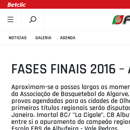
SOBRE A FPB
NOTICIAS
GALERIA
AGENDA
DOCUMENTOS
ÚLTIMAS
FASES FINAIS 2016 –
COMPETIÇÕES
ASSOCIAÇÕES
CLUBES
Aproximam-se a passos largos os momen
da Associação de Basquetebol do Algarve, 
AGENTES
provas agendadas para as cidades de Olhã
AGENDA
primeiros títulos regionais serão disput
Janeiro. Imortal BC/ "La Cigale", CB Alb
SELEÇÕES
entre si o apuramento do campeão region
MINIBASQUETE
Escola EBS de Albufeira - Vale Pedras.