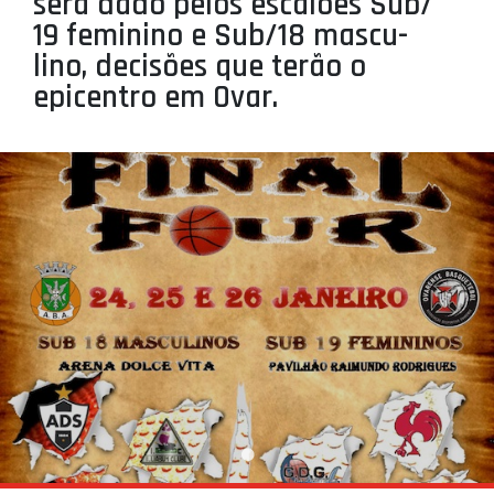
será dado pelos escalões Sub/
PROJETOS
19 feminino e Sub/18 mascu-
lino, decisões que terão o
LIGA BETCLIC MASCULINA
epicentro em Ovar.
LIGA BETCLIC FEMININA