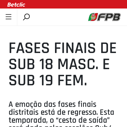
SOBRE A FPB
DOCUMENTOS
FASES FINAIS DE
ÚLTIMAS
COMPETIÇÕES
SUB 18 MASC. E
ASSOCIAÇÕES
SUB 19 FEM.
CLUBES
AGENTES
AGENDA
A emoção das fases finais
SELEÇÕES
distritais está de regresso. Esta
MINIBASQUETE
temporada, o “cesto de saída”
ÁREA TÉCNICA